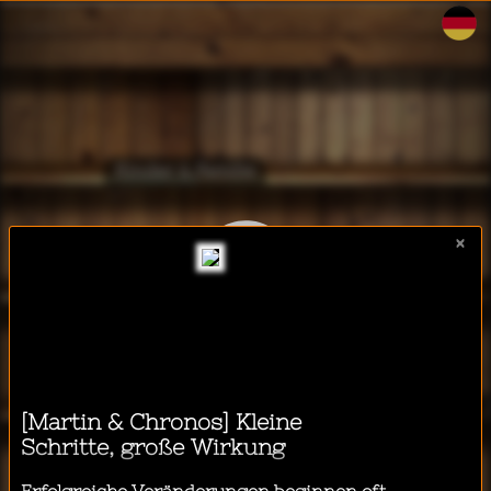
WalkeeTalkee
Kinder & Familie
×
Lifestyle & Gesundheit
Ich möchte einen Podcast
hören während...
Business & Technologie