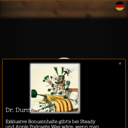
WalkeeTalkee
×
Ich möchte einen Podcast
hören während...