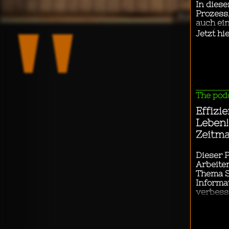
"
Business & 