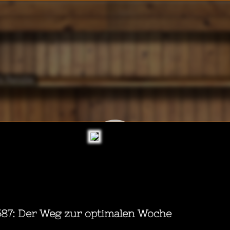
WalkeeTalkee
& Familie
Gesundheit
st hören während...
echnologie