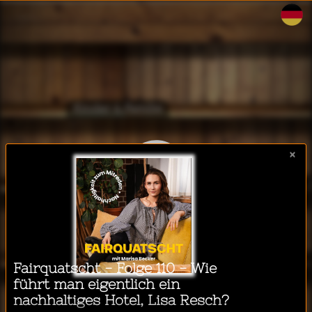
WalkeeTalkee
Kinder & Familie
×
Business & Technologie
Ich möchte einen Podcast
hören während...
Lifestyle & Gesundheit